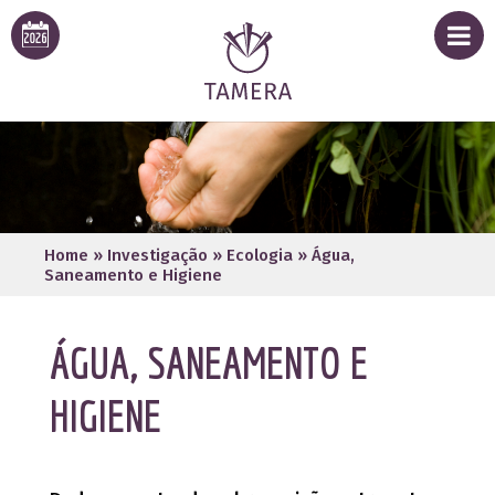
Home
»
Investigação
»
Ecologia
»
Água,
Saneamento e Higiene
ÁGUA, SANEAMENTO E
HIGIENE